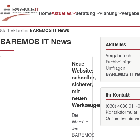
Home
Aktuelles
Beratung
Planung
Vergabe
Start
·
Aktuelles
·
BAREMOS IT News
BAREMOS IT News
Aktuelles
Vergaberecht
Fachbeiträge
Neue
Umfragen
Website:
BAREMOS IT N
schneller,
sicherer,
mit
Ihr Kontakt
neuen
Werkzeugen
(030) 4036 911-
Kontaktformular
Die
Online-Termin v
Website
der
BAREMOS