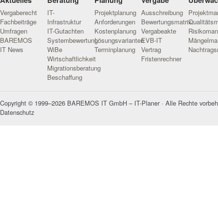
Vergaberecht
IT-
Projektplanung
Ausschreibung
Projektm
Fachbeiträge
Infrastruktur
Anforderungen
Bewertungsmatrix
Qualitäts
Umfragen
IT-Gutachten
Kostenplanung
Vergabeakte
Risikoma
BAREMOS
Systembewertung
Lösungsvarianten
EVB-IT
Mängelma
IT News
WiBe
Terminplanung
Vertrag
Nachtrag
Wirtschaftlichkeit
Fristenrechner
Migrationsberatung
Beschaffung
Copyright © 1999–2026 BAREMOS IT GmbH – IT-Planer · Alle Rechte vorbeh
Datenschutz