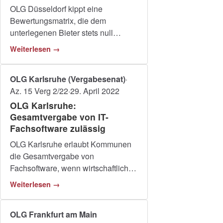
OLG Düsseldorf kippt eine
Bewertungsmatrix, die dem
unterlegenen Bieter stets null
Punkte gab – ein Warnsignal auch
Weiterlesen →
für IT-Vergaben mit wenigen
Bietern.
OLG Karlsruhe (Vergabesenat)
·
Az. 15 Verg 2/22
·
29. April 2022
OLG Karlsruhe:
Gesamtvergabe von IT-
Fachsoftware zulässig
OLG Karlsruhe erlaubt Kommunen
die Gesamtvergabe von
Fachsoftware, wenn wirtschaftliche
Gründe die Fachlosvergabe
Weiterlesen →
überwiegen.
OLG Frankfurt am Main