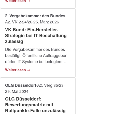
Weiterlesen →
nachvollziehbar begründen.
2. Vergabekammer des Bundes
·
Az. VK 2-24/26
·
25. März 2026
VK Bund: Ein-Hersteller-
Strategie bei IT-Beschaffung
zulässig
Die Vergabekammer des Bundes
bestätigt: Öffentliche Auftraggeber
dürfen IT-Systeme bei belegtem
Risiko herstellerspezifisch
Weiterlesen →
ausschreiben.
OLG Düsseldorf
·
Az. Verg 35/23
·
29. Mai 2024
OLG Düsseldorf:
Bewertungsmatrix mit
Nullpunkte-Falle unzulässig