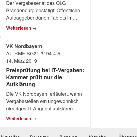
Der Vergabesenat des OLG
Brandenburg bestätigt: Öffentliche
Auftraggeber dürfen Tablets im
Digitalpakt Schule
Weiterlesen →
produktspezifisch ausschreiben.
VK Nordbayern
·
Az. RMF-SG21-3194-4-5
·
14. März 2019
Preisprüfung bei IT-Vergaben:
Kammer prüft nur die
Aufklärung
Die VK Nordbayern erläutert, wann
Vergabestellen ein ungewöhnlich
niedriges IT-Angebot aufklären
müssen und wie weit die
Weiterlesen →
Nachprüfung reicht.
Aktuelles
Beratung
Planung
Vergabe
Überwa