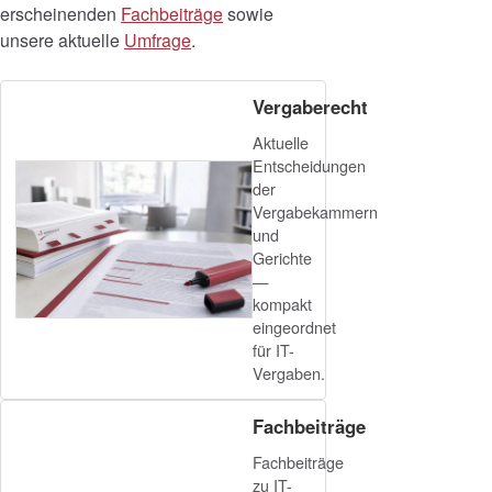
erscheinenden
Fachbeiträge
sowie
unsere aktuelle
Umfrage
.
Vergaberecht
Aktuelle
Entscheidungen
der
Vergabekammern
und
Gerichte
—
kompakt
eingeordnet
für IT-
Vergaben.
Fachbeiträge
Fachbeiträge
zu IT-