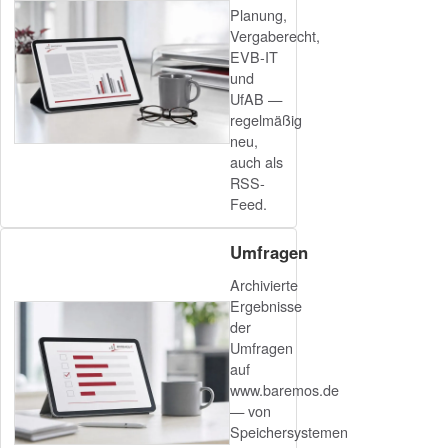
Planung,
Vergaberecht,
EVB-IT
und
UfAB —
regelmäßig
neu,
auch als
RSS-
Feed.
Umfragen
Archivierte
Ergebnisse
der
Umfragen
auf
www.baremos.de
— von
Speichersystemen