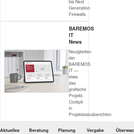
bis Next
Generation
Firewalls.
BAREMOS
IT
News
Neuigkeiten
der
BAREMOS
IT —
etwa
das
grafische
Projekt-
Cockpit
in
Projektstatusberichten.
Aktuelles
Beratung
Planung
Vergabe
Überwa