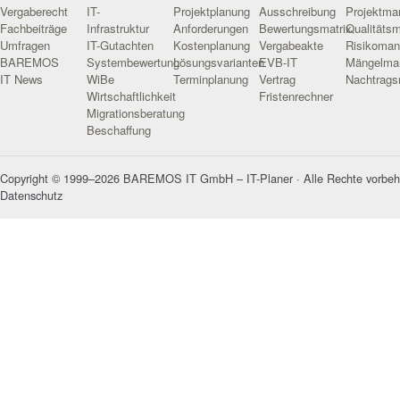
Vergaberecht
IT-
Projektplanung
Ausschreibung
Projektm
Fachbeiträge
Infrastruktur
Anforderungen
Bewertungsmatrix
Qualitäts
Umfragen
IT-Gutachten
Kostenplanung
Vergabeakte
Risikoma
BAREMOS
Systembewertung
Lösungsvarianten
EVB-IT
Mängelma
IT News
WiBe
Terminplanung
Vertrag
Nachtrag
Wirtschaftlichkeit
Fristenrechner
Migrationsberatung
Beschaffung
Copyright © 1999–2026 BAREMOS IT GmbH – IT-Planer · Alle Rechte vorbeh
Datenschutz