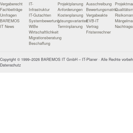
Vergaberecht
IT-
Projektplanung
Ausschreibung
Projektm
Fachbeiträge
Infrastruktur
Anforderungen
Bewertungsmatrix
Qualitäts
Umfragen
IT-Gutachten
Kostenplanung
Vergabeakte
Risikoma
BAREMOS
Systembewertung
Lösungsvarianten
EVB-IT
Mängelma
IT News
WiBe
Terminplanung
Vertrag
Nachtrag
Wirtschaftlichkeit
Fristenrechner
Migrationsberatung
Beschaffung
Copyright © 1999–2026 BAREMOS IT GmbH – IT-Planer · Alle Rechte vorbeh
Datenschutz