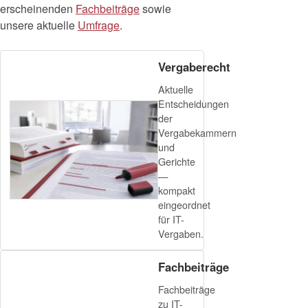
erscheinenden
Fachbeiträge
sowie
unsere aktuelle
Umfrage
.
Vergaberecht
Aktuelle
Entscheidungen
der
Vergabekammern
und
Gerichte
—
kompakt
eingeordnet
für IT-
Vergaben.
Fachbeiträge
Fachbeiträge
zu IT-