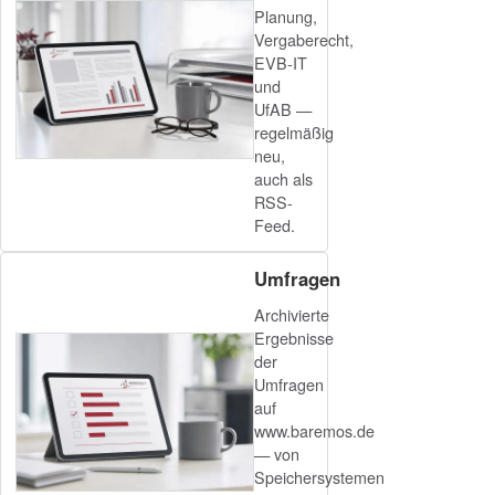
Planung,
Vergaberecht,
EVB-IT
und
UfAB —
regelmäßig
neu,
auch als
RSS-
Feed.
Umfragen
Archivierte
Ergebnisse
der
Umfragen
auf
www.baremos.de
— von
Speichersystemen