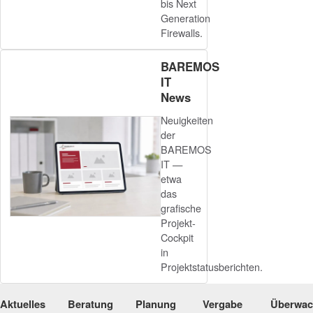
bis Next
Generation
Firewalls.
BAREMOS
IT
News
Neuigkeiten
der
BAREMOS
IT —
etwa
das
grafische
Projekt-
Cockpit
in
Projektstatusberichten.
Aktuelles
Beratung
Planung
Vergabe
Überwa