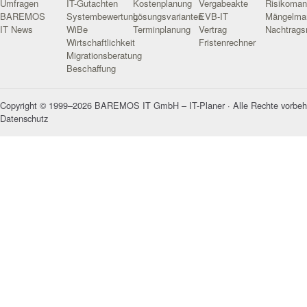
Umfragen
IT-Gutachten
Kostenplanung
Vergabeakte
Risikoma
BAREMOS
Systembewertung
Lösungsvarianten
EVB-IT
Mängelma
IT News
WiBe
Terminplanung
Vertrag
Nachtrag
Wirtschaftlichkeit
Fristenrechner
Migrationsberatung
Beschaffung
Copyright © 1999–2026 BAREMOS IT GmbH – IT-Planer · Alle Rechte vorbeh
Datenschutz