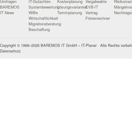
Umfragen
IT-Gutachten
Kostenplanung
Vergabeakte
Risikoma
BAREMOS
Systembewertung
Lösungsvarianten
EVB-IT
Mängelma
IT News
WiBe
Terminplanung
Vertrag
Nachtrag
Wirtschaftlichkeit
Fristenrechner
Migrationsberatung
Beschaffung
Copyright © 1999–2026 BAREMOS IT GmbH – IT-Planer · Alle Rechte vorbeh
Datenschutz