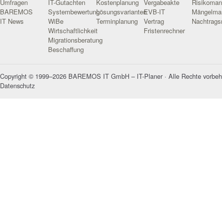
Umfragen
IT-Gutachten
Kostenplanung
Vergabeakte
Risikoma
BAREMOS
Systembewertung
Lösungsvarianten
EVB-IT
Mängelma
IT News
WiBe
Terminplanung
Vertrag
Nachtrag
Wirtschaftlichkeit
Fristenrechner
Migrationsberatung
Beschaffung
Copyright © 1999–2026 BAREMOS IT GmbH – IT-Planer · Alle Rechte vorbeh
Datenschutz