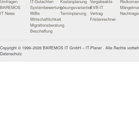
Umfragen
IT-Gutachten
Kostenplanung
Vergabeakte
Risikoma
BAREMOS
Systembewertung
Lösungsvarianten
EVB-IT
Mängelma
IT News
WiBe
Terminplanung
Vertrag
Nachtrag
Wirtschaftlichkeit
Fristenrechner
Migrationsberatung
Beschaffung
Copyright © 1999–2026 BAREMOS IT GmbH – IT-Planer · Alle Rechte vorbeh
Datenschutz