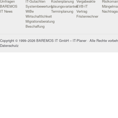
Umfragen
IT-Gutachten
Kostenplanung
Vergabeakte
Risikoma
BAREMOS
Systembewertung
Lösungsvarianten
EVB-IT
Mängelma
IT News
WiBe
Terminplanung
Vertrag
Nachtrag
Wirtschaftlichkeit
Fristenrechner
Migrationsberatung
Beschaffung
Copyright © 1999–2026 BAREMOS IT GmbH – IT-Planer · Alle Rechte vorbeh
Datenschutz