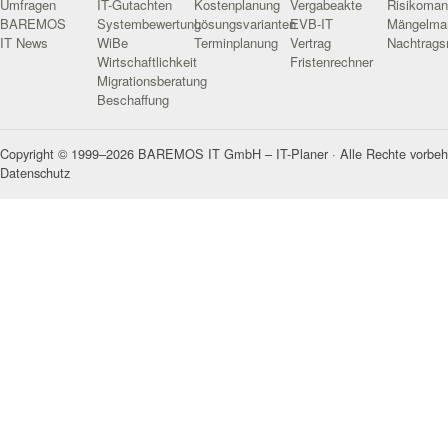
Umfragen
IT-Gutachten
Kostenplanung
Vergabeakte
Risikoma
BAREMOS
Systembewertung
Lösungsvarianten
EVB-IT
Mängelma
IT News
WiBe
Terminplanung
Vertrag
Nachtrag
Wirtschaftlichkeit
Fristenrechner
Migrationsberatung
Beschaffung
Copyright © 1999–2026 BAREMOS IT GmbH – IT-Planer · Alle Rechte vorbeh
Datenschutz