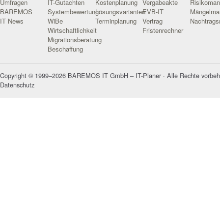
Umfragen
IT-Gutachten
Kostenplanung
Vergabeakte
Risikoma
BAREMOS
Systembewertung
Lösungsvarianten
EVB-IT
Mängelma
IT News
WiBe
Terminplanung
Vertrag
Nachtrag
Wirtschaftlichkeit
Fristenrechner
Migrationsberatung
Beschaffung
Copyright © 1999–2026 BAREMOS IT GmbH – IT-Planer · Alle Rechte vorbeh
Datenschutz