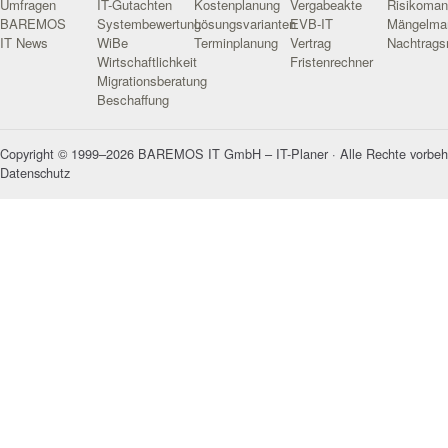
Umfragen
IT-Gutachten
Kostenplanung
Vergabeakte
Risikoma
BAREMOS
Systembewertung
Lösungsvarianten
EVB-IT
Mängelma
IT News
WiBe
Terminplanung
Vertrag
Nachtrag
Wirtschaftlichkeit
Fristenrechner
Migrationsberatung
Beschaffung
Copyright © 1999–2026 BAREMOS IT GmbH – IT-Planer · Alle Rechte vorbeh
Datenschutz