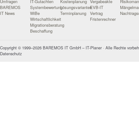
Umfragen
IT-Gutachten
Kostenplanung
Vergabeakte
Risikoma
BAREMOS
Systembewertung
Lösungsvarianten
EVB-IT
Mängelma
IT News
WiBe
Terminplanung
Vertrag
Nachtrag
Wirtschaftlichkeit
Fristenrechner
Migrationsberatung
Beschaffung
Copyright © 1999–2026 BAREMOS IT GmbH – IT-Planer · Alle Rechte vorbeh
Datenschutz