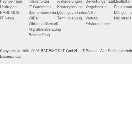
Fachbeiträge
Infrastruktur
Anforderungen
Bewertungsmatrix
Qualitäts
Umfragen
IT-Gutachten
Kostenplanung
Vergabeakte
Risikoma
BAREMOS
Systembewertung
Lösungsvarianten
EVB-IT
Mängelma
IT News
WiBe
Terminplanung
Vertrag
Nachtrag
Wirtschaftlichkeit
Fristenrechner
Migrationsberatung
Beschaffung
Copyright © 1999–2026 BAREMOS IT GmbH – IT-Planer · Alle Rechte vorbeh
Datenschutz