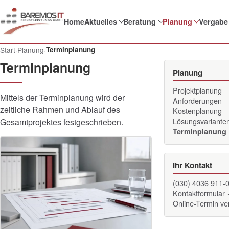
Home
Aktuelles
Beratung
Planung
Vergabe
Start
·
Planung
·
Terminplanung
Terminplanung
Planung
Projektplanung
Mittels der Terminplanung wird der
Anforderungen
zeitliche Rahmen und Ablauf des
Kostenplanung
Lösungsvariante
Gesamtprojektes festgeschrieben.
Terminplanung
Ihr Kontakt
(030) 4036 911-
Kontaktformular
Online-Termin v