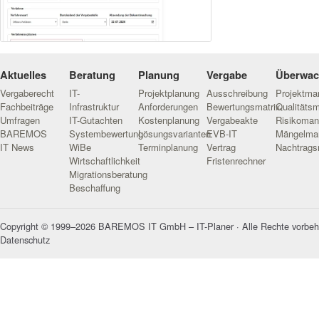
Aktuelles
Beratung
Planung
Vergabe
Überwa
Vergaberecht
IT-
Projektplanung
Ausschreibung
Projektm
Fachbeiträge
Infrastruktur
Anforderungen
Bewertungsmatrix
Qualitäts
Umfragen
IT-Gutachten
Kostenplanung
Vergabeakte
Risikoma
BAREMOS
Systembewertung
Lösungsvarianten
EVB-IT
Mängelma
IT News
WiBe
Terminplanung
Vertrag
Nachtrag
Wirtschaftlichkeit
Fristenrechner
Migrationsberatung
Beschaffung
Copyright © 1999–2026 BAREMOS IT GmbH – IT-Planer · Alle Rechte vorbeh
Datenschutz