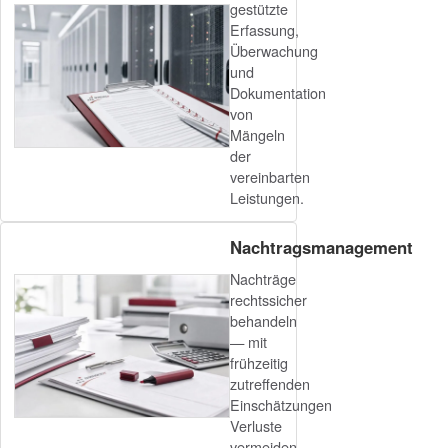
gestützte
Erfassung,
Überwachung
und
Dokumentation
von
Mängeln
der
vereinbarten
Leistungen.
Nachtragsmanagement
Nachträge
rechtssicher
behandeln
— mit
frühzeitig
zutreffenden
Einschätzungen
Verluste
vermeiden.