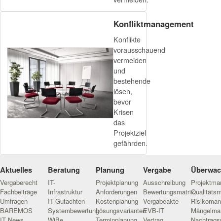
Konfliktmanagement
Konflikte
vorausschauend
vermeiden
und
bestehende
lösen,
bevor
Krisen
das
Projektziel
gefährden.
Aktuelles
Beratung
Planung
Vergabe
Überwa
Vergaberecht
IT-
Projektplanung
Ausschreibung
Projektm
Fachbeiträge
Infrastruktur
Anforderungen
Bewertungsmatrix
Qualitäts
Umfragen
IT-Gutachten
Kostenplanung
Vergabeakte
Risikoma
BAREMOS
Systembewertung
Lösungsvarianten
EVB-IT
Mängelma
IT News
WiBe
Terminplanung
Vertrag
Nachtrag