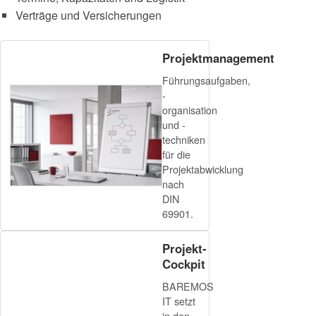
Verträge und Versicherungen
Projektmanagement
Führungsaufgaben,
-
organisation
und -
techniken
für die
Projektabwicklung
nach
DIN
69901.
Projekt-
Cockpit
BAREMOS
IT setzt
in den