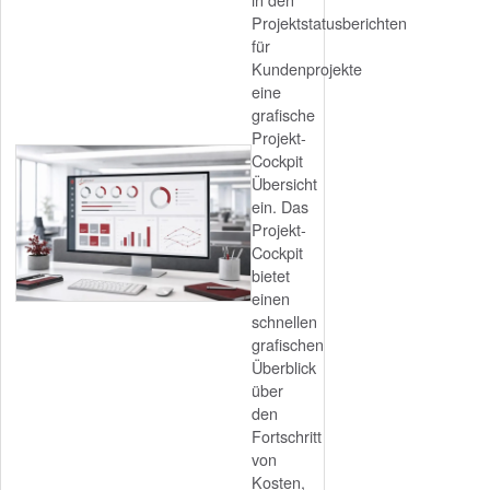
Projektstatusberichten
für
Kundenprojekte
eine
grafische
Projekt-
Cockpit
Übersicht
ein. Das
Projekt-
Cockpit
bietet
einen
schnellen
grafischen
Überblick
über
den
Fortschritt
von
Kosten,