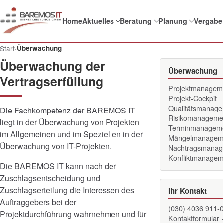
Home
Aktuelles
Beratung
Planung
Vergabe
Start
·
Überwachung
Überwachung der
Überwachung
Vertragserfüllung
Projektmanagem
Projekt-Cockpit
Qualitätsmanag
Die Fachkompetenz der BAREMOS IT
Risikomanageme
liegt in der Überwachung von Projekten
Terminmanagem
im Allgemeinen und im Speziellen in der
Mängelmanagem
Überwachung von IT-Projekten.
Nachtragsmanag
Konfliktmanagem
Die BAREMOS IT kann nach der
Zuschlagsentscheidung und
Zuschlagserteilung die Interessen des
Ihr Kontakt
Auftraggebers bei der
(030) 4036 911-
Projektdurchführung wahrnehmen und für
Kontaktformular