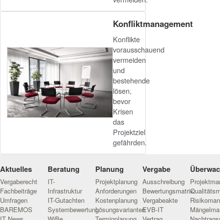
Konfliktmanagement
Konflikte
vorausschauend
vermeiden
und
bestehende
lösen,
bevor
Krisen
das
Projektziel
gefährden.
Aktuelles
Beratung
Planung
Vergabe
Überwa
Vergaberecht
IT-
Projektplanung
Ausschreibung
Projektm
Fachbeiträge
Infrastruktur
Anforderungen
Bewertungsmatrix
Qualitäts
Umfragen
IT-Gutachten
Kostenplanung
Vergabeakte
Risikoma
BAREMOS
Systembewertung
Lösungsvarianten
EVB-IT
Mängelma
IT News
WiBe
Terminplanung
Vertrag
Nachtrag