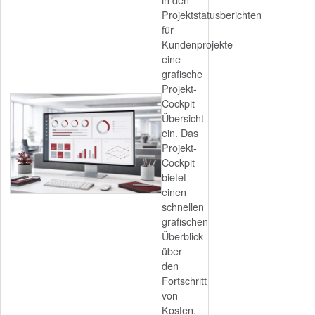
Projektstatusberichten
für
Kundenprojekte
eine
grafische
Projekt-
Cockpit
Übersicht
ein. Das
Projekt-
Cockpit
bietet
einen
schnellen
grafischen
Überblick
über
den
Fortschritt
von
Kosten,