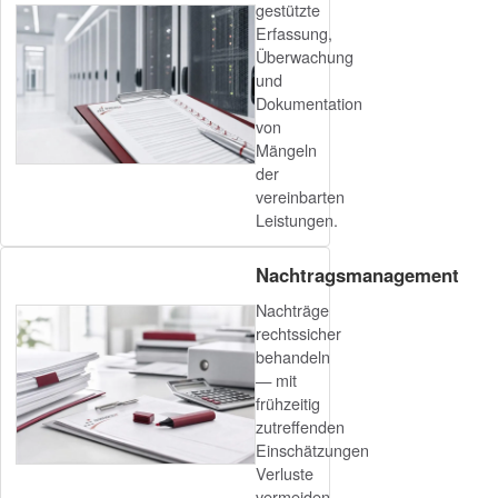
gestützte
Erfassung,
Überwachung
und
Dokumentation
von
Mängeln
der
vereinbarten
Leistungen.
Nachtragsmanagement
Nachträge
rechtssicher
behandeln
— mit
frühzeitig
zutreffenden
Einschätzungen
Verluste
vermeiden.