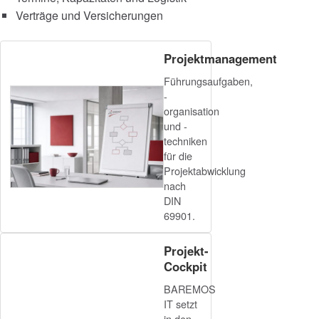
Verträge und Versicherungen
Projektmanagement
Führungsaufgaben,
-
organisation
und -
techniken
für die
Projektabwicklung
nach
DIN
69901.
Projekt-
Cockpit
BAREMOS
IT setzt
in den