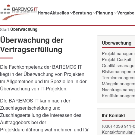
Home
Aktuelles
Beratung
Planung
Vergabe
Start
·
Überwachung
Überwachung der
Überwachung
Vertragserfüllung
Projektmanagem
Projekt-Cockpit
Qualitätsmanag
Die Fachkompetenz der BAREMOS IT
Risikomanageme
liegt in der Überwachung von Projekten
Terminmanagem
im Allgemeinen und im Speziellen in der
Mängelmanagem
Überwachung von IT-Projekten.
Nachtragsmanag
Konfliktmanagem
Die BAREMOS IT kann nach der
Zuschlagsentscheidung und
Zuschlagserteilung die Interessen des
Ihr Kontakt
Auftraggebers bei der
(030) 4036 911-
Projektdurchführung wahrnehmen und für
Kontaktformular