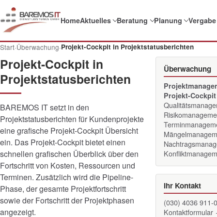
Home
Aktuelles
Beratung
Planung
Vergabe
Start
·
Überwachung
·
Projekt-Cockpit in Projektstatusberichten
Projekt-Cockpit in
Überwachung
Projektstatusberichten
Projektmanage
Projekt-Cockpit
Qualitätsmanag
BAREMOS IT setzt in den
Risikomanageme
Projektstatusberichten für Kundenprojekte
Terminmanagem
eine grafische Projekt-Cockpit Übersicht
Mängelmanagem
ein. Das Projekt-Cockpit bietet einen
Nachtragsmanag
schnellen grafischen Überblick über den
Konfliktmanagem
Fortschritt von Kosten, Ressourcen und
Terminen. Zusätzlich wird die Pipeline-
Ihr Kontakt
Phase, der gesamte Projektfortschritt
sowie der Fortschritt der Projektphasen
(030) 4036 911-
angezeigt.
Kontaktformular