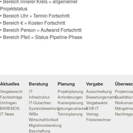
• Bereich innerer Kreis = allgemeiner
Projektstatus
• Bereich Uhr = Termin Fortschritt
• Bereich € = Kosten Fortschritt
• Bereich Person = Aufwand Fortschritt
• Bereich Pfeil = Status Pipeline-Phase
Aktuelles
Beratung
Planung
Vergabe
Überwa
Vergaberecht
IT-
Projektplanung
Ausschreibung
Projektm
Fachbeiträge
Infrastruktur
Anforderungen
Bewertungsmatrix
Qualitäts
Umfragen
IT-Gutachten
Kostenplanung
Vergabeakte
Risikoma
BAREMOS
Systembewertung
Lösungsvarianten
EVB-IT
Mängelma
IT News
WiBe
Terminplanung
Vertrag
Nachtrag
Wirtschaftlichkeit
Fristenrechner
Migrationsberatung
Beschaffung