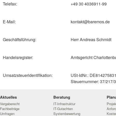
Telefax:
+49 30 4036911-99
E-Mail:
kontakt@baremos.de
Geschäftsführung:
Herr Andreas Schmidt
Handelsregister:
Amtsgericht Charlotten
Umsatzsteueridentifikation:
USt-IdNr.: DE81427583
Steuernummer: 37/217/
Aktuelles
Beratung
Plan
Vergaberecht
IT-Infrastruktur
Proje
Fachbeiträge
IT-Gutachten
Anfor
Umfragen
Systembewertung
Koste