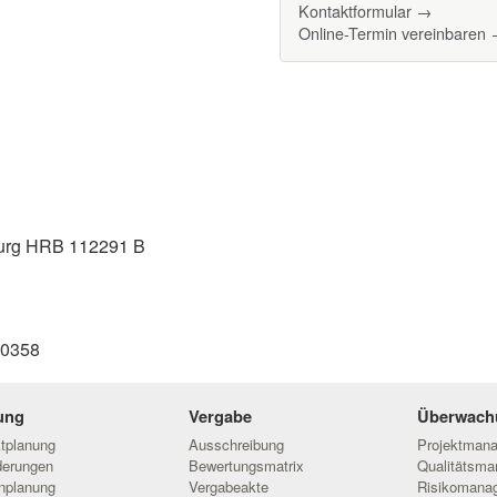
Kontaktformular →
Online-Termin vereinbaren
burg HRB 112291 B
1
30358
ung
Vergabe
Überwach
ktplanung
Ausschreibung
Projektman
derungen
Bewertungsmatrix
Qualitätsm
nplanung
Vergabeakte
Risikomana