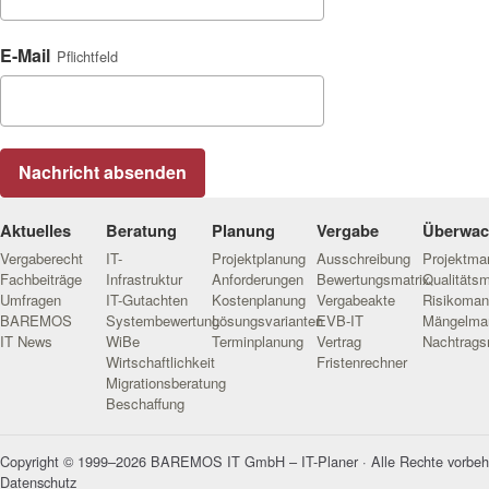
E-Mail
Pflichtfeld
Nachricht absenden
Aktuelles
Beratung
Planung
Vergabe
Überwa
Vergaberecht
IT-
Projektplanung
Ausschreibung
Projektm
Fachbeiträge
Infrastruktur
Anforderungen
Bewertungsmatrix
Qualitäts
Umfragen
IT-Gutachten
Kostenplanung
Vergabeakte
Risikoma
BAREMOS
Systembewertung
Lösungsvarianten
EVB-IT
Mängelma
IT News
WiBe
Terminplanung
Vertrag
Nachtrag
Wirtschaftlichkeit
Fristenrechner
Migrationsberatung
Beschaffung
Copyright © 1999–2026 BAREMOS IT GmbH – IT-Planer · Alle Rechte vorbeh
Datenschutz