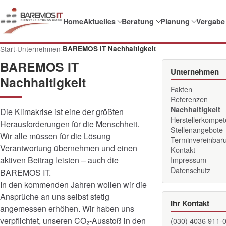
Home
Aktuelles
Beratung
Planung
Vergabe
Start
·
Unternehmen
·
BAREMOS IT Nachhaltigkeit
BAREMOS IT
Unternehmen
Nachhaltigkeit
Fakten
Referenzen
Nachhaltigkeit
Die Klimakrise ist eine der größten
Herstellerkompe
Herausforderungen für die Menschheit.
Stellenangebote
Wir alle müssen für die Lösung
Terminvereinbar
Verantwortung übernehmen und einen
Kontakt
aktiven Beitrag leisten – auch die
Impressum
Datenschutz
BAREMOS IT.
In den kommenden Jahren wollen wir die
Ansprüche an uns selbst stetig
Ihr Kontakt
angemessen erhöhen. Wir haben uns
verpflichtet, unseren CO₂-Ausstoß in den
(030) 4036 911-