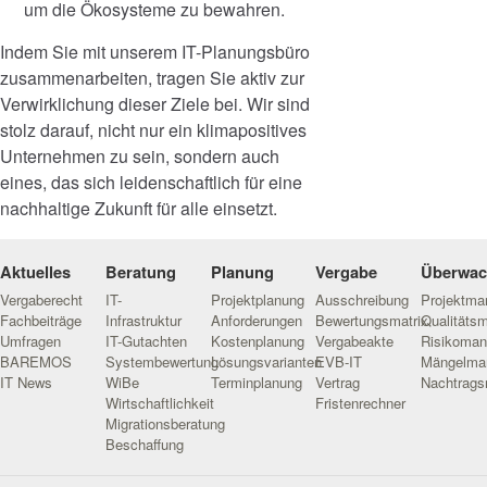
um die Ökosysteme zu bewahren.
Indem Sie mit unserem IT-Planungsbüro
zusammenarbeiten, tragen Sie aktiv zur
Verwirklichung dieser Ziele bei. Wir sind
stolz darauf, nicht nur ein klimapositives
Unternehmen zu sein, sondern auch
eines, das sich leidenschaftlich für eine
nachhaltige Zukunft für alle einsetzt.
Aktuelles
Beratung
Planung
Vergabe
Überwa
Vergaberecht
IT-
Projektplanung
Ausschreibung
Projektm
Fachbeiträge
Infrastruktur
Anforderungen
Bewertungsmatrix
Qualitäts
Umfragen
IT-Gutachten
Kostenplanung
Vergabeakte
Risikoma
BAREMOS
Systembewertung
Lösungsvarianten
EVB-IT
Mängelma
IT News
WiBe
Terminplanung
Vertrag
Nachtrag
Wirtschaftlichkeit
Fristenrechner
Migrationsberatung
Beschaffung