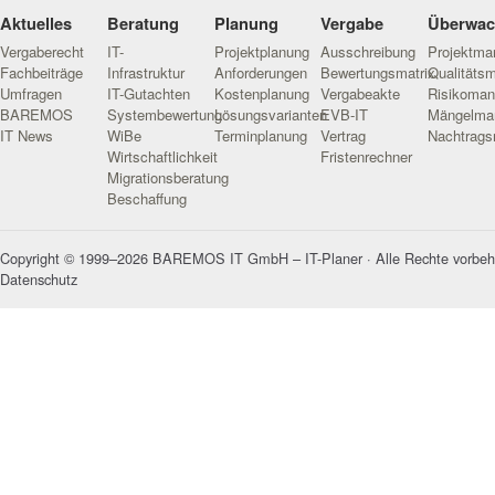
eingesetzten
Aktuelles
Beratung
Planung
Vergabe
Überwa
Systeme
Vergaberecht
IT-
Projektplanung
Ausschreibung
Projektm
und
Fachbeiträge
Infrastruktur
Anforderungen
Bewertungsmatrix
Qualitäts
Produkte
Umfragen
IT-Gutachten
Kostenplanung
Vergabeakte
Risikoma
das
BAREMOS
Systembewertung
Lösungsvarianten
EVB-IT
Mängelma
Ende …
IT News
WiBe
Terminplanung
Vertrag
Nachtrag
Wirtschaftlichkeit
Fristenrechner
Migrationsberatung
Beschaffung
Copyright © 1999–2026 BAREMOS IT GmbH – IT-Planer · Alle Rechte vorbeh
Datenschutz