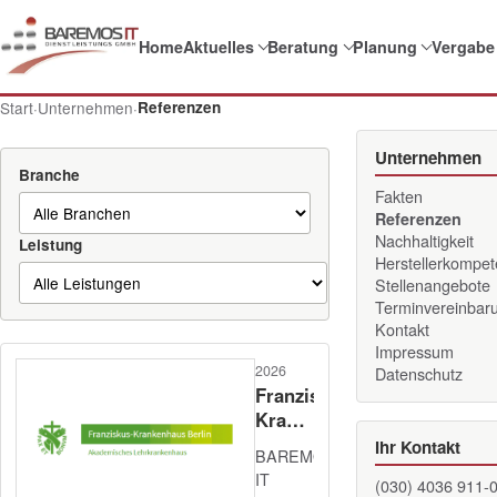
Home
Aktuelles
Beratung
Planung
Vergabe
Start
·
Unternehmen
·
Referenzen
Unternehmen
Branche
Fakten
Referenzen
Nachhaltigkeit
Leistung
Herstellerkompe
Stellenangebote
Terminvereinbar
Kontakt
Impressum
2026
Datenschutz
Franziskus-
Krankenhaus
Berlin
Ihr Kontakt
BAREMOS
–
IT
(030) 4036 911-
KHZG2025