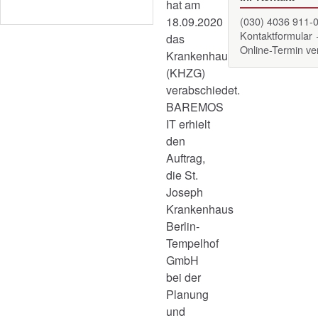
hat am
18.09.2020
(030) 4036 911-
Kontaktformular
das
Online-Termin v
Krankenhauszukunftsgesetz
(KHZG)
verabschiedet.
BAREMOS
IT erhielt
den
Auftrag,
die St.
Joseph
Krankenhaus
Berlin-
Tempelhof
GmbH
bei der
Planung
und