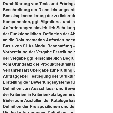
Durchführung von Tests und Erbringung von Nachweise
Beschreibung der Dienstleistungsanforderungen
Basisimplementierung der zu liefernden IT-Systeme und -
Komponenten, ggf. Migrations- und Integrationsanforder
Anforderungen hinsichtlich Schulung und Einweisung N
der Funktionalitäten, Definition der Abnahmekriterien A
an die Dokumentation Anforderungen an Wartung und Su
Basis von SLAs Modul Beschaffung – je Teilprojekt / Verg
Vorbereitung der Vergabe Erstellung des Vermerks zur Vo
der Vergabe ggf. einschließlich Begründungen für Abwe
vom Grundsatz der Produktneutralität bzw. für die Wahl d
Verfahrensart Übergabe zur Prüfung und Freigabe durch
Auftraggeber Festlegung der Struktur der Vergabeunterl
Erstellung der Bewertungssysteme für Eignung und Leis
Definition von Ausschluss- und Bewertungskriterien Be
der Kriterien in Kriterienkatalogen Erstellung der Vorlagen
Bieter zum Ausfüllen der Kataloge Erstellung der Preisblä
Definition der Preispositionen und der technischen
Mindestanforderungen Definition von Bedarfspositionen D