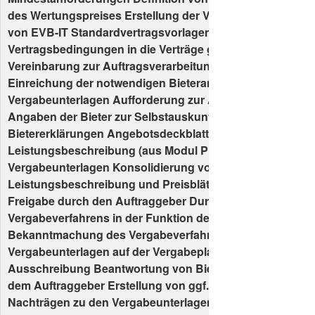
des Wertungspreises Erstellung der Vertragsgrundlagen
von EVB-IT Standardvertragsvorlagen Einarbeitung der
Vertragsbedingungen in die Verträge ggf. Erstellung einer
Vereinbarung zur Auftragsverarbeitung einschließlich Vor
Einreichung der notwendigen Bieterangaben Erstellung w
Vergabeunterlagen Aufforderung zur Angebotsabgabe Fo
Angaben der Bieter zur Selbstauskunft Formulare für erfo
Bietererklärungen Angebotsdeckblatt Übernahme der
Leistungsbeschreibung (aus Modul Planung) Konsolidier
Vergabeunterlagen Konsolidierung von Vertrag,
Leistungsbeschreibung und Preisblättern Übergabe zur 
Freigabe durch den Auftraggeber Durchführung des
Vergabeverfahrens in der Funktion der Vergabestelle Erst
Bekanntmachung des Vergabeverfahrens Bereitstellung 
Vergabeunterlagen auf der Vergabeplattform Veröffentlic
Ausschreibung Beantwortung von Bieterfragen in Absti
dem Auftraggeber Erstellung von ggf. notwendigen Korrek
Nachträgen zu den Vergabeunterlagen Durchführung der