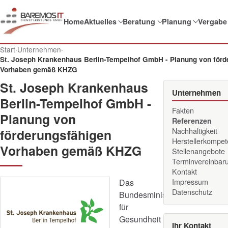
Home
Aktuelles
Beratung
Planung
Vergabe
Start
·
Unternehmen
·
St. Joseph Krankenhaus Berlin-Tempelhof GmbH - Planung von förd
Vorhaben gemäß KHZG
St. Joseph Krankenhaus
Unternehmen
Berlin-Tempelhof GmbH -
Fakten
Planung von
Referenzen
Nachhaltigkeit
förderungsfähigen
Herstellerkompe
Vorhaben gemäß KHZG
Stellenangebote
Terminvereinbar
Kontakt
Impressum
Das
Datenschutz
Bundesministerium
für
Gesundheit
Ihr Kontakt