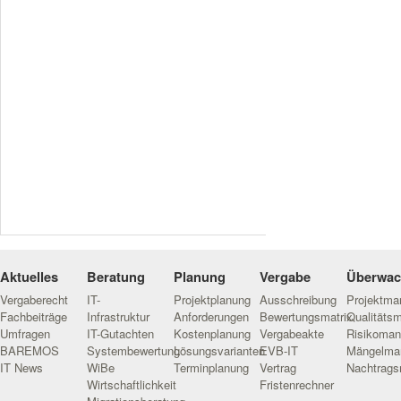
Aktuelles
Beratung
Planung
Vergabe
Überwa
Vergaberecht
IT-
Projektplanung
Ausschreibung
Projektm
Fachbeiträge
Infrastruktur
Anforderungen
Bewertungsmatrix
Qualitäts
Umfragen
IT-Gutachten
Kostenplanung
Vergabeakte
Risikoma
BAREMOS
Systembewertung
Lösungsvarianten
EVB-IT
Mängelma
IT News
WiBe
Terminplanung
Vertrag
Nachtrag
Wirtschaftlichkeit
Fristenrechner