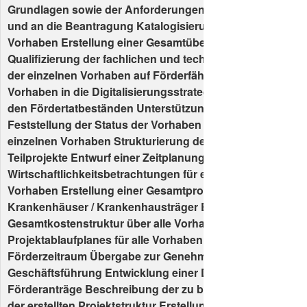
Grundlagen sowie der Anforderungen an förderungsfähi
und an die Beantragung Katalogisierung und Priorisierun
Vorhaben Erstellung einer Gesamtübersicht der Vorhabe
Qualifizierung der fachlichen und technischen Inhalte Üb
der einzelnen Vorhaben auf Förderfähigkeit Einordnung d
Vorhaben in die Digitalisierungsstrategie Zuordnung der
den Fördertatbeständen Unterstützung bei der Planung 
Feststellung der Status der Vorhaben Ermittlung der Kost
einzelnen Vorhaben Strukturierung der Vorhaben in Proje
Teilprojekte Entwurf einer Zeitplanung je Teilprojekt
Wirtschaftlichkeitsbetrachtungen für einzelne förderungs
Vorhaben Erstellung einer Gesamtprojektplanung für zwe
Krankenhäuser / Krankenhausträger Erarbeitung einer
Gesamtkostenstruktur über alle Vorhaben Entwicklung ei
Projektablaufplanes für alle Vorhaben über den gesamten
Förderzeitraum Übergabe zur Genehmigung durch die
Geschäftsführung Entwicklung einer Dokumentenstruktur 
Förderanträge Beschreibung der zu beantragenden Vor
der erstellten Projektstruktur Erstellung der Förderanträg