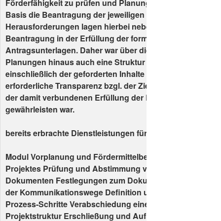
Förderfähigkeit zu prüfen und Planungen vorzunehmen, a
Basis die Beantragung der jeweiligen Fördermittel erfolgen
Herausforderungen lagen hierbei neben den engen Friste
Beantragung in der Erfüllung der formalen Anforderungen
Antragsunterlagen. Daher war über die fachlichen und fin
Planungen hinaus auch eine Struktur der Antragsunterla
einschließlich der geforderten Inhalte zu entwickeln, mitte
erforderliche Transparenz bzgl. der Ziele der einzelnen 
der damit verbundenen Erfüllung der Förderkriterien zu
gewährleisten war.
bereits erbrachte Dienstleistungen für das Projekt
Modul Vorplanung und Fördermittelbeantragung Initialisi
Projektes Prüfung und Abstimmung von Formularen und
Dokumenten Festlegungen zum Dokumentenaustausch 
der Kommunikationswege Definition und Dokumentation 
Prozess-Schritte Verabschiedung einer gemeinsamen Vor
Projektstruktur Erschließung und Aufbereitung der geset