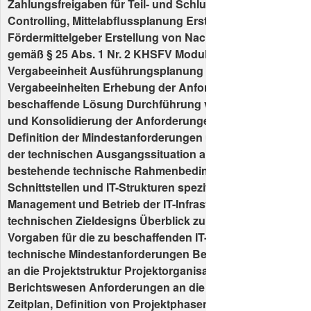
Zahlungsfreigaben für Teil- und Schlussrechnungen Kost
Controlling, Mittelabflussplanung Erstellung von Berichte
Fördermittelgeber Erstellung von Nachweisen des IT-Diens
gemäß § 25 Abs. 1 Nr. 2 KHSFV Modul Planung – je Teilpro
Vergabeeinheit Ausführungsplanung für die Teilprojekte 
Vergabeeinheiten Erhebung der Anforderungen an die zu
beschaffende Lösung Durchführung von Markterkundun
und Konsolidierung der Anforderungen mit dem Auftragg
Definition der Mindestanforderungen und Optionen Besc
der technischen Ausgangssituation allgemeiner Überblic
bestehende technische Rahmenbedingungen relevante I
Schnittstellen und IT-Strukturen spezifische Verfahren bzg
Management und Betrieb der IT-Infrastruktur Beschreibu
technischen Zieldesigns Überblick zum Zieldesign funkti
Vorgaben für die zu beschaffenden IT-Systeme und -Ko
technische Mindestanforderungen Beschreibung der An
an die Projektstruktur Projektorganisation, Kommunikati
Berichtswesen Anforderungen an die zu besetzenden Proj
Zeitplan, Definition von Projektphasen und Meilensteinen