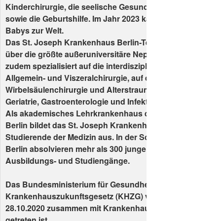
Kinderchirurgie, die seelische Gesundheit von jungen M
sowie die Geburtshilfe. Im Jahr 2023 kamen hier insgesam
Babys zur Welt.
Das St. Joseph Krankenhaus Berlin-Tempelhof verfügt a
über die größte außeruniversitäre Nephrologie Deutschlan
zudem spezialisiert auf die interdisziplinäre Tumortherapie
Allgemein- und Viszeralchirurgie, auf die Orthopädie,
Wirbelsäulenchirurgie und Alterstraumatologie, aber auch
Geriatrie, Gastroenterologie und Infektiologie.
Als akademisches Lehrkrankenhaus der Charité-Universi
Berlin bildet das St. Joseph Krankenhaus Berlin-Tempelh
Studierende der Medizin aus. In der Schule für Gesundhei
Berlin absolvieren mehr als 300 junge Menschen verschi
Ausbildungs- und Studiengänge.
Das Bundesministerium für Gesundheit hat am 18.09.202
Krankenhauszukunftsgesetz (KHZG) verabschiedet, das 
28.10.2020 zusammen mit Krankenhausstrukturfonds (KHS
getreten ist.