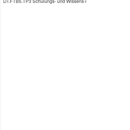
DT.FTB5.TP3 Schulungs- und Wissens-managementplattform