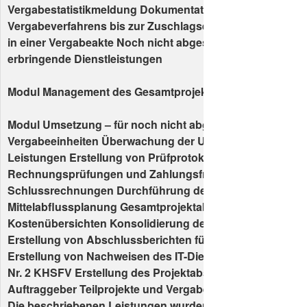
Vergabestatistikmeldung Dokumentation des Verlaufs de
Vergabeverfahrens bis zur Zuschlagsempfehlung des Pro
in einer Vergabeakte Noch nicht abgeschlossene bzw. no
erbringende Dienstleistungen
Modul Management des Gesamtprojektes
Modul Umsetzung – für noch nicht abgeschlossene Teilpro
Vergabeeinheiten Überwachung der Umsetzung der beauf
Leistungen Erstellung von Prüfprotokollen Aufmaßprüfu
Rechnungsprüfungen und Zahlungsfreigaben für Teil- un
Schlussrechnungen Durchführung des Projektabschluss
Mittelabflussplanung Gesamtprojektabschluss Konsolidi
Kostenübersichten Konsolidierung der Projektdokumenta
Erstellung von Abschlussberichten für die Fördermittelg
Erstellung von Nachweisen des IT-Dienstleisters gemäß §
Nr. 2 KHSFV Erstellung des Projektabschlussberichtes fü
Auftraggeber Teilprojekte und Vergabeeinheiten
Die beschriebenen Leistungen wurden für die folgenden T