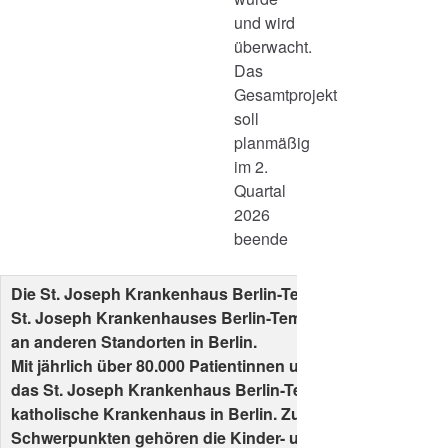
und wird
überwacht.
Das
Gesamtprojekt
soll
planmäßig
im 2.
Quartal
2026
beende
Die St. Joseph Krankenhaus Berlin-Tempelhof GmbH ist T
St. Joseph Krankenhauses Berlin-Tempelhof sowie weiter
an anderen Standorten in Berlin.
Mit jährlich über 80.000 Patientinnen und Patienten und 50
das St. Joseph Krankenhaus Berlin-Tempelhof das größt
katholische Krankenhaus in Berlin. Zu den medizinischen
Schwerpunkten gehören die Kinder- und Jugendmedizin, 