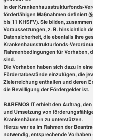
In der Krankenhausstrukturfonds-Verordnung werden die
förderfähigen Maßnahmen definiert (§ 19 Absatz 1 Satz 
bis 11 KHSFV). Sie bilden, zusammen mit den weiteren
Voraussetzungen, z. B. hinsichtlich der Interoperabilität o
Datensicherheit, die ebenfalls ihre gesetzliche Grundlage 
Krankenhausstrukturfonds-Verordnung finden, die
Rahmenbedingungen für Vorhaben, die grundsätzlich för
sind.
Die Vorhaben haben sich dazu in eine Struktur definierter
Fördertatbestände einzufügen, die jeweils bestimmte Krite
Zielerreichung enthalten und deren Erfüllung die Vorauss
die Bewilligung der Fördergelder ist.
BAREMOS IT erhielt den Auftrag, den Auftraggeber bei d
und Umsetzung von förderungsfähigen Vorhaben in zwei
Krankenhäusern zu unterstützen.
Hierzu war es im Rahmen der Beantragung der Fördermitt
notwendig, entsprechende Vorhaben der Krankenhäuser a