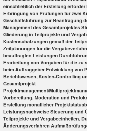
einschließlich der Erstellung erforderlicher Nachweise un
Erbringung von Prüfungen für zwei Krankenhäuser Überg
Geschäftsführung zur Beantragung der Vorhaben Modul
Management des Gesamtprojektes Strukturierung der Vo
Gliederung in Teilprojekte und Vergabeeinheiten Detaillie
Kostenschätzungen gemäß der Teilprojektstrukturen Erst
Zeitplanungen für die Vergabeverfahren und die Umsetzu
beauftragten Leistungen Durchführung von Risikoanalys
Erarbeitung von Vorgaben für die zu schaffenden Projekt
beim Auftraggeber Entwicklung von Prozessen und Werk
Berichtswesen, Kosten-Controlling und Steuerung für da
Gesamtprojekt
Projektmanagement/Multiprojektmanagement/Program
Vorbereitung, Moderation und Protokollierung der Regel
Erstellung monatlicher Projektstatusberichte und
Leistungsnachweise Steuerung und Überwachung der St
Teilprojekte und Vergabeeinheiten, Durchführung von
Änderungsverfahren Aufmaßprüfungen, Rechnungsprüf