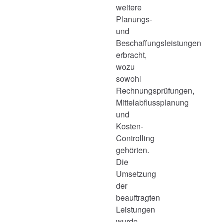
weitere
Planungs-
und
Beschaffungsleistungen
erbracht,
wozu
sowohl
Rechnungsprüfungen,
Mittelabflussplanung
und
Kosten-
Controlling
gehörten.
Die
Umsetzung
der
beauftragten
Leistungen
wurde