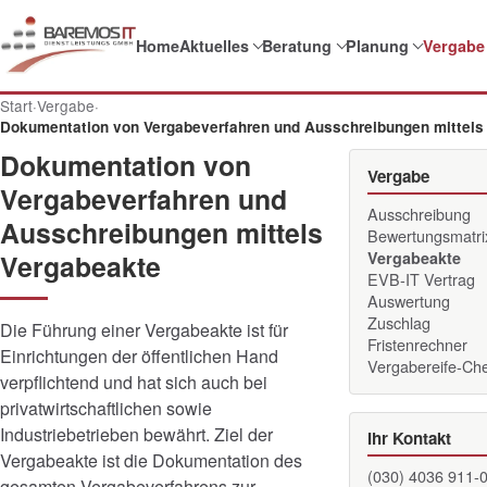
Home
Aktuelles
Beratung
Planung
Vergabe
Start
·
Vergabe
·
Dokumentation von Vergabeverfahren und Ausschreibungen mittels
Dokumentation von
Vergabe
Vergabeverfahren und
Ausschreibung
Ausschreibungen mittels
Bewertungsmatri
Vergabeakte
Vergabeakte
EVB-IT Vertrag
Auswertung
Zuschlag
Die Führung einer Vergabeakte ist für
Fristenrechner
Einrichtungen der öffentlichen Hand
Vergabereife-Ch
verpflichtend und hat sich auch bei
privatwirtschaftlichen sowie
Industriebetrieben bewährt. Ziel der
Ihr Kontakt
Vergabeakte ist die Dokumentation des
(030) 4036 911-
gesamten Vergabeverfahrens zur