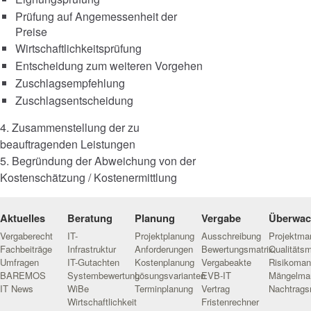
Prüfung auf Angemessenheit der
Preise
Wirtschaftlichkeitsprüfung
Entscheidung zum weiteren Vorgehen
Zuschlagsempfehlung
Zuschlagsentscheidung
4. Zusammenstellung der zu
beauftragenden Leistungen
5. Begründung der Abweichung von der
Kostenschätzung / Kostenermittlung
Aktuelles
Beratung
Planung
Vergabe
Überwa
Vergaberecht
IT-
Projektplanung
Ausschreibung
Projektm
Fachbeiträge
Infrastruktur
Anforderungen
Bewertungsmatrix
Qualitäts
Umfragen
IT-Gutachten
Kostenplanung
Vergabeakte
Risikoma
BAREMOS
Systembewertung
Lösungsvarianten
EVB-IT
Mängelma
IT News
WiBe
Terminplanung
Vertrag
Nachtrag
Wirtschaftlichkeit
Fristenrechner