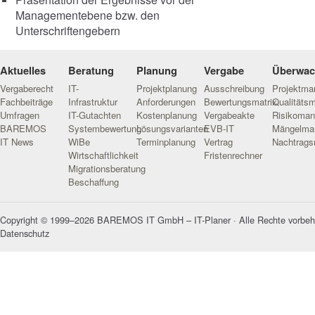
Managementebene bzw. den
Unterschriftengebern
Aktuelles
Beratung
Planung
Vergabe
Überwa
Vergaberecht
IT-
Projektplanung
Ausschreibung
Projektm
Fachbeiträge
Infrastruktur
Anforderungen
Bewertungsmatrix
Qualitäts
Umfragen
IT-Gutachten
Kostenplanung
Vergabeakte
Risikoma
BAREMOS
Systembewertung
Lösungsvarianten
EVB-IT
Mängelma
IT News
WiBe
Terminplanung
Vertrag
Nachtrag
Wirtschaftlichkeit
Fristenrechner
Migrationsberatung
Beschaffung
Copyright © 1999–2026 BAREMOS IT GmbH – IT-Planer · Alle Rechte vorbeh
Datenschutz