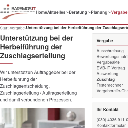
Home
Aktuelles
Beratung
Planung
Vergabe
Start
·
Vergabe
·
Unterstützung bei der Herbeiführung der Zuschlagsert
Unterstützung bei der
Vergabe
Herbeiführung der
Ausschreibung
Zuschlagserteilung
Bewertungsmatri
Vergabeakte
EVB-IT Vertrag
Wir unterstützen Auftraggeber bei der
Auswertung
Herbeiführung der
Zuschlag
Fristenrechner
Zuschlagsentscheidung,
Vergabereife-Ch
Zuschlagserteilung / Auftragserteilung
und damit verbundenen Prozessen.
Ihr Kontakt
(030) 4036 911-
Kontaktformular