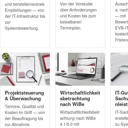
Von der Vorstudie
Aussch
und herstellerneutrale
über Anforderungen
a. nac
Empfehlungen — von
und Kosten bis zum
— mit
der IT-Infrastruktur bis
belastbaren
Bewert
zur
Terminplan.
EVB-I
Systembewertung.
kosten
Fristen
Projektsteuerung
Wirtschaftlichkeit
IT-Gu
& Überwachung
sbetrachtung
Sachv
nach WiBe
nleis
Termine, Qualität und
Wirtschaftlichkeitsbetr
IT-Sac
Kosten im Griff — von
achtung nach WiBe
erstel
der Beauftragung bis
4.1/5.0 mit
zu Sys
zur Abnahme.