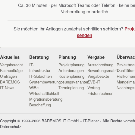
Ca. 30 Minuten · per Microsoft Teams oder Telefon · keine 
Vorbereitung erforderlich
Sie möchten Ihr Anliegen zunächst schriftlich schildern?
Proj
senden
Aktuelles
Beratung
Planung
Vergabe
Überwa
Vergaberecht
IT-
Projektplanung
Ausschreibung
Projektm
Fachbeiträge
Infrastruktur
Anforderungen
Bewertungsmatrix
Qualitäts
Umfragen
IT-Gutachten
Kostenplanung
Vergabeakte
Risikoma
BAREMOS
Systembewertung
Lösungsvarianten
EVB-IT
Mängelma
IT News
WiBe
Terminplanung
Vertrag
Nachtrag
Wirtschaftlichkeit
Fristenrechner
Migrationsberatung
Beschaffung
Copyright © 1999–2026 BAREMOS IT GmbH – IT-Planer · Alle Rechte vorbeh
Datenschutz