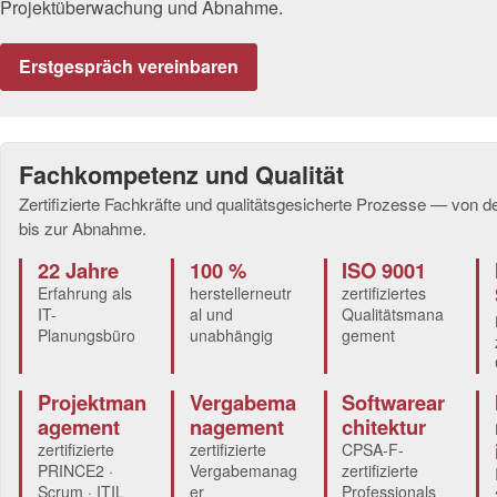
Projektüberwachung und Abnahme.
Erstgespräch vereinbaren
Fachkompetenz und Qualität
Zertifizierte Fachkräfte und qualitätsgesicherte Prozesse — von d
bis zur Abnahme.
22 Jahre
100 %
ISO 9001
Erfahrung als
herstellerneutr
zertifiziertes
IT-
al und
Qualitätsmana
Planungsbüro
unabhängig
gement
Projektman
Vergabema
Softwarear
agement
nagement
chitektur
zertifizierte
zertifizierte
CPSA-F-
PRINCE2 ·
Vergabemanag
zertifizierte
Scrum · ITIL
er
Professionals