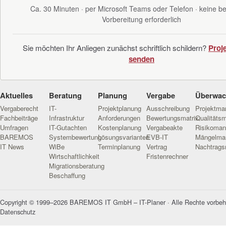
Ca. 30 Minuten · per Microsoft Teams oder Telefon · keine 
Vorbereitung erforderlich
Sie möchten Ihr Anliegen zunächst schriftlich schildern?
Proj
senden
Aktuelles
Beratung
Planung
Vergabe
Überwa
Vergaberecht
IT-
Projektplanung
Ausschreibung
Projektm
Fachbeiträge
Infrastruktur
Anforderungen
Bewertungsmatrix
Qualitäts
Umfragen
IT-Gutachten
Kostenplanung
Vergabeakte
Risikoma
BAREMOS
Systembewertung
Lösungsvarianten
EVB-IT
Mängelma
IT News
WiBe
Terminplanung
Vertrag
Nachtrag
Wirtschaftlichkeit
Fristenrechner
Migrationsberatung
Beschaffung
Copyright © 1999–2026 BAREMOS IT GmbH – IT-Planer · Alle Rechte vorbeh
Datenschutz