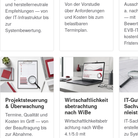
Von der Vorstudie
Aussch
und herstellerneutrale
über Anforderungen
a. nac
Empfehlungen — von
und Kosten bis zum
— mit
der IT-Infrastruktur bis
belastbaren
Bewert
zur
Terminplan.
EVB-I
Systembewertung.
kosten
Fristen
Projektsteuerung
Wirtschaftlichkeit
IT-Gu
& Überwachung
sbetrachtung
Sachv
nach WiBe
nleis
Termine, Qualität und
Wirtschaftlichkeitsbetr
IT-Sac
Kosten im Griff — von
achtung nach WiBe
erstel
der Beauftragung bis
4.1/5.0 mit
zu Sys
zur Abnahme.