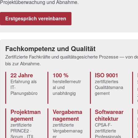
Projektüberwachung und Abnahme.
Erstgespräch vereinbaren
Fachkompetenz und Qualität
Zertifizierte Fachkräfte und qualitätsgesicherte Prozesse — von d
bis zur Abnahme.
22 Jahre
100 %
ISO 9001
Erfahrung als
herstellerneutr
zertifiziertes
IT-
al und
Qualitätsmana
Planungsbüro
unabhängig
gement
Projektman
Vergabema
Softwarear
agement
nagement
chitektur
zertifizierte
zertifizierte
CPSA-F-
PRINCE2 ·
Vergabemanag
zertifizierte
Scrum · ITIL
er
Professionals