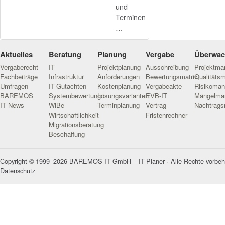
und
Terminen
…
Aktuelles
Beratung
Planung
Vergabe
Überwa
Vergaberecht
IT-
Projektplanung
Ausschreibung
Projektm
Fachbeiträge
Infrastruktur
Anforderungen
Bewertungsmatrix
Qualitäts
Umfragen
IT-Gutachten
Kostenplanung
Vergabeakte
Risikoma
BAREMOS
Systembewertung
Lösungsvarianten
EVB-IT
Mängelma
IT News
WiBe
Terminplanung
Vertrag
Nachtrag
Wirtschaftlichkeit
Fristenrechner
Migrationsberatung
Beschaffung
Copyright © 1999–2026 BAREMOS IT GmbH – IT-Planer · Alle Rechte vorbeh
Datenschutz