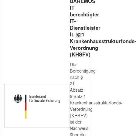
BAREMOS
IT
berechtigter
IT-
Dienstleister
lt. §21
Krankenhausstrukturfonds
Verordnung
(KHSFV)
Die
Berechtigung
nach §
21
Absatz
5 Satz 1
Krankenhausstrukturfonds-
Verordnung
(KHSFV)
ist der
Nachweis
über die