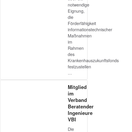
notwendige
Eignung,
die
Förderfähigkeit
informationstechnischer
Maßnahmen
im
Rahmen
des
Krankenhauszukunftsfonds
festzustellen
…
Mitglied
im
Verband
Beratender
Ingenieure
VBI
Die