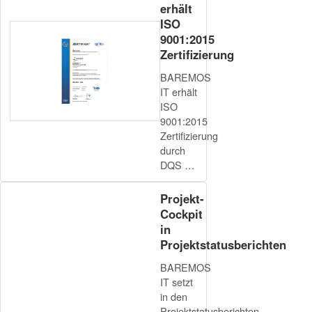
erhält
ISO
9001:2015
Zertifizierung
BAREMOS
IT erhält
ISO
9001:2015
Zertifizierung
durch
DQS …
Projekt-
Cockpit
in
Projektstatusberichten
BAREMOS
IT setzt
in den
Projektstatusberichten