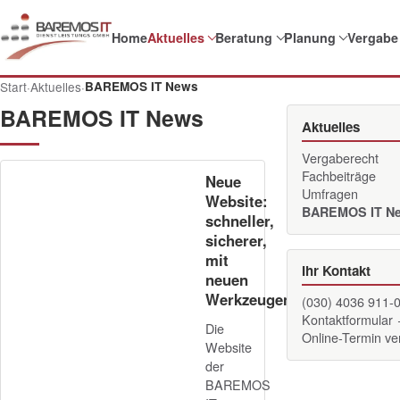
Home
Aktuelles
Beratung
Planung
Vergabe
Start
·
Aktuelles
·
BAREMOS IT News
BAREMOS IT News
Aktuelles
Vergaberecht
Fachbeiträge
Neue
Umfragen
Website:
BAREMOS IT N
schneller,
sicherer,
mit
Ihr Kontakt
neuen
Werkzeugen
(030) 4036 911-
Kontaktformular
Die
Online-Termin v
Website
der
BAREMOS