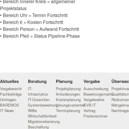
• Bereich innerer Kreis = allgemeiner
Projektstatus
• Bereich Uhr = Termin Fortschritt
• Bereich € = Kosten Fortschritt
• Bereich Person = Aufwand Fortschritt
• Bereich Pfeil = Status Pipeline-Phase
Aktuelles
Beratung
Planung
Vergabe
Überwa
Vergaberecht
IT-
Projektplanung
Ausschreibung
Projektm
Fachbeiträge
Infrastruktur
Anforderungen
Bewertungsmatrix
Qualitäts
Umfragen
IT-Gutachten
Kostenplanung
Vergabeakte
Risikoma
BAREMOS
Systembewertung
Lösungsvarianten
EVB-IT
Mängelma
IT News
WiBe
Terminplanung
Vertrag
Nachtrag
Wirtschaftlichkeit
Fristenrechner
Migrationsberatung
Beschaffung