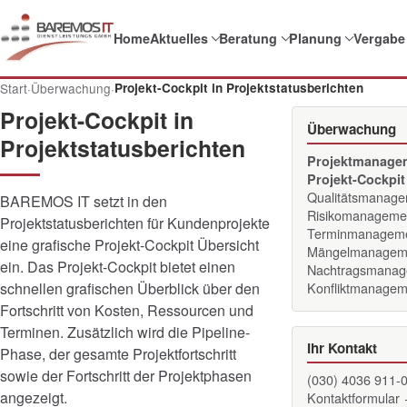
Home
Aktuelles
Beratung
Planung
Vergabe
Start
·
Überwachung
·
Projekt-Cockpit in Projektstatusberichten
Projekt-Cockpit in
Überwachung
Projektstatusberichten
Projektmanage
Projekt-Cockpit
Qualitätsmanag
BAREMOS IT setzt in den
Risikomanageme
Projektstatusberichten für Kundenprojekte
Terminmanagem
eine grafische Projekt-Cockpit Übersicht
Mängelmanagem
ein. Das Projekt-Cockpit bietet einen
Nachtragsmanag
schnellen grafischen Überblick über den
Konfliktmanagem
Fortschritt von Kosten, Ressourcen und
Terminen. Zusätzlich wird die Pipeline-
Ihr Kontakt
Phase, der gesamte Projektfortschritt
sowie der Fortschritt der Projektphasen
(030) 4036 911-
angezeigt.
Kontaktformular