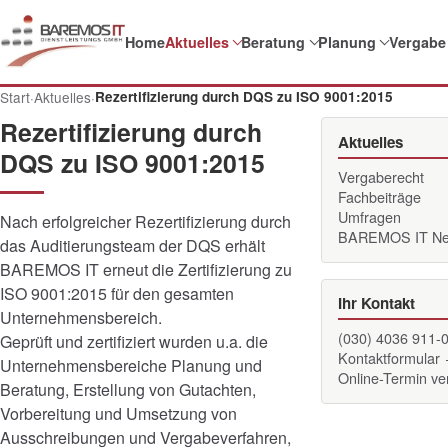
Home
Aktuelles
Beratung
Planung
Vergabe
Start
·
Aktuelles
·
Rezertifizierung durch DQS zu ISO 9001:2015
Rezertifizierung durch
Aktuelles
DQS zu ISO 9001:2015
Vergaberecht
Fachbeiträge
Umfragen
Nach erfolgreicher Rezertifizierung durch
BAREMOS IT N
das Auditierungsteam der DQS erhält
BAREMOS IT erneut die Zertifizierung zu
ISO 9001:2015 für den gesamten
Ihr Kontakt
Unternehmensbereich.
(030) 4036 911-
Geprüft und zertifiziert wurden u.a. die
Kontaktformular
Unternehmensbereiche Planung und
Online-Termin v
Beratung, Erstellung von Gutachten,
Vorbereitung und Umsetzung von
Ausschreibungen und Vergabeverfahren,