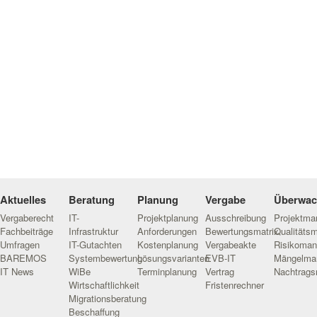
Aktuelles
Beratung
Planung
Vergabe
Überwa
Vergaberecht
IT-
Projektplanung
Ausschreibung
Projektm
Fachbeiträge
Infrastruktur
Anforderungen
Bewertungsmatrix
Qualitäts
Umfragen
IT-Gutachten
Kostenplanung
Vergabeakte
Risikoma
BAREMOS
Systembewertung
Lösungsvarianten
EVB-IT
Mängelma
IT News
WiBe
Terminplanung
Vertrag
Nachtrag
Wirtschaftlichkeit
Fristenrechner
Migrationsberatung
Beschaffung