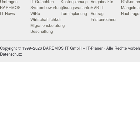
Umfragen
IT-Gutachten
Kostenplanung
Vergabeakte
Risikoma
BAREMOS
Systembewertung
Lösungsvarianten
EVB-IT
Mängelma
IT News
WiBe
Terminplanung
Vertrag
Nachtrag
Wirtschaftlichkeit
Fristenrechner
Migrationsberatung
Beschaffung
Copyright © 1999–2026 BAREMOS IT GmbH – IT-Planer · Alle Rechte vorbeh
Datenschutz