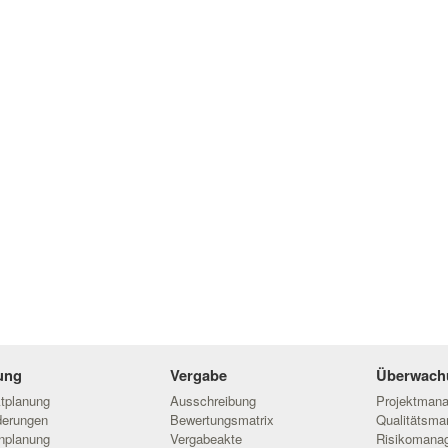
ung
Vergabe
Überwach
ktplanung
Ausschreibung
Projektman
derungen
Bewertungsmatrix
Qualitätsm
nplanung
Vergabeakte
Risikomana