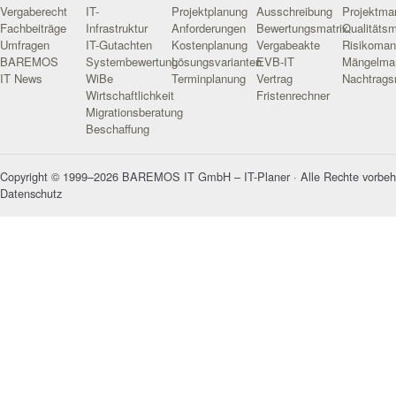
Vergaberecht
IT-
Projektplanung
Ausschreibung
Projektm
Fachbeiträge
Infrastruktur
Anforderungen
Bewertungsmatrix
Qualitäts
Umfragen
IT-Gutachten
Kostenplanung
Vergabeakte
Risikoma
BAREMOS
Systembewertung
Lösungsvarianten
EVB-IT
Mängelma
IT News
WiBe
Terminplanung
Vertrag
Nachtrag
Wirtschaftlichkeit
Fristenrechner
Migrationsberatung
Beschaffung
Copyright © 1999–2026 BAREMOS IT GmbH – IT-Planer · Alle Rechte vorbeh
Datenschutz