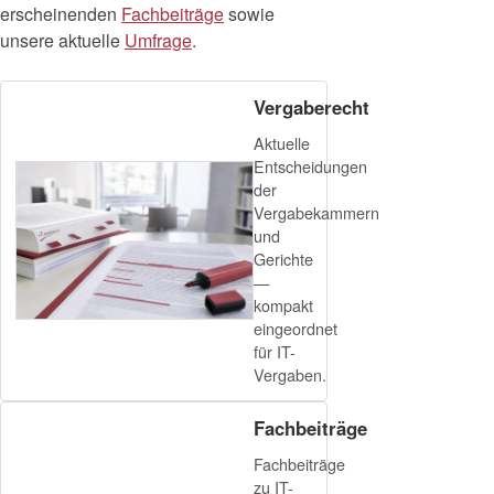
erscheinenden
Fachbeiträge
sowie
unsere aktuelle
Umfrage
.
Vergaberecht
Aktuelle
Entscheidungen
der
Vergabekammern
und
Gerichte
—
kompakt
eingeordnet
für IT-
Vergaben.
Fachbeiträge
Fachbeiträge
zu IT-