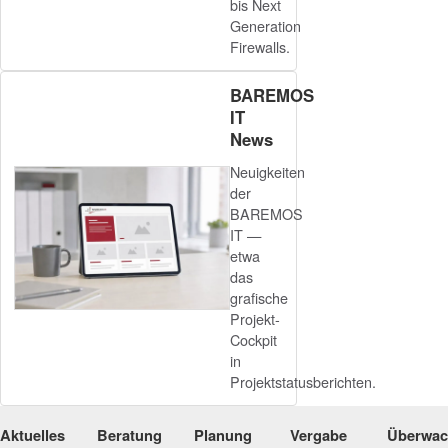
bis Next
Generation
Firewalls.
BAREMOS
IT
News
Neuigkeiten
der
BAREMOS
IT —
etwa
das
grafische
Projekt-
Cockpit
in
Projektstatusberichten.
Aktuelles
Beratung
Planung
Vergabe
Überwa