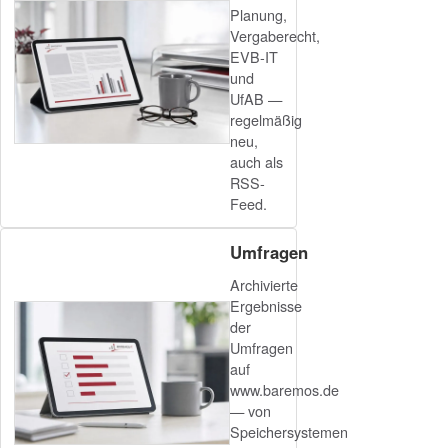
Planung,
Vergaberecht,
EVB-IT
und
UfAB —
regelmäßig
neu,
auch als
RSS-
Feed.
Umfragen
Archivierte
Ergebnisse
der
Umfragen
auf
www.baremos.de
— von
Speichersystemen