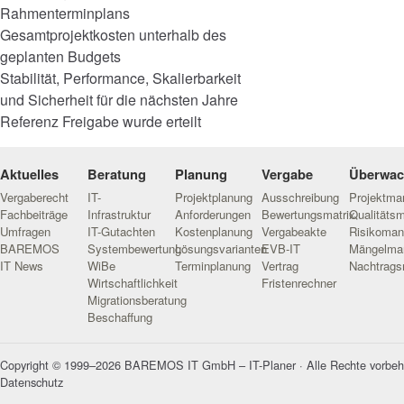
Rahmenterminplans
Gesamtprojektkosten unterhalb des
geplanten Budgets
Stabilität, Performance, Skalierbarkeit
und Sicherheit für die nächsten Jahre
Referenz Freigabe wurde erteilt
Aktuelles
Beratung
Planung
Vergabe
Überwa
Vergaberecht
IT-
Projektplanung
Ausschreibung
Projektm
Fachbeiträge
Infrastruktur
Anforderungen
Bewertungsmatrix
Qualitäts
Umfragen
IT-Gutachten
Kostenplanung
Vergabeakte
Risikoma
BAREMOS
Systembewertung
Lösungsvarianten
EVB-IT
Mängelma
IT News
WiBe
Terminplanung
Vertrag
Nachtrag
Wirtschaftlichkeit
Fristenrechner
Migrationsberatung
Beschaffung
Copyright © 1999–2026 BAREMOS IT GmbH – IT-Planer · Alle Rechte vorbeh
Datenschutz