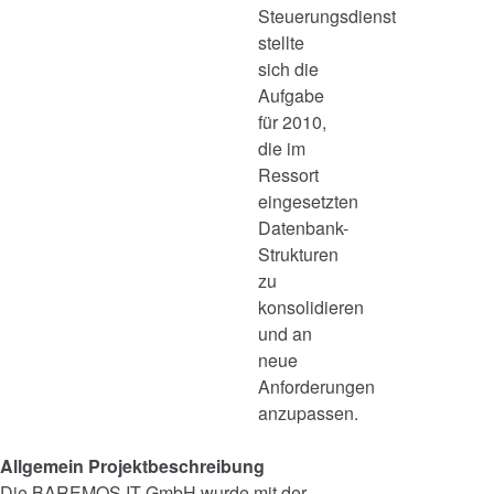
Steuerungsdienst
stellte
sich die
Aufgabe
für 2010,
die im
Ressort
eingesetzten
Datenbank-
Strukturen
zu
konsolidieren
und an
neue
Anforderungen
anzupassen.
Allgemein Projektbeschreibung
Die BAREMOS IT GmbH wurde mit der