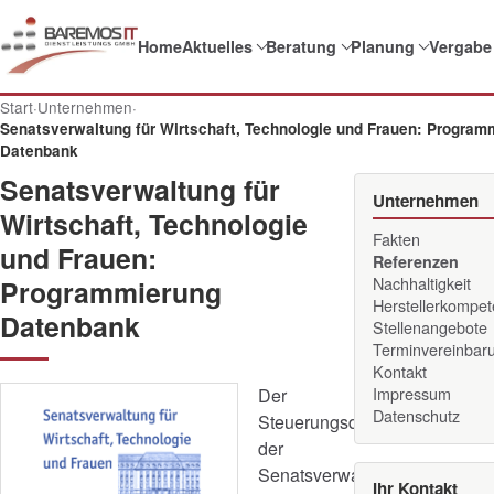
Home
Aktuelles
Beratung
Planung
Vergabe
Start
·
Unternehmen
·
Senatsverwaltung für Wirtschaft, Technologie und Frauen: Program
Datenbank
Senatsverwaltung für
Unternehmen
Wirtschaft, Technologie
Fakten
und Frauen:
Referenzen
Nachhaltigkeit
Programmierung
Herstellerkompe
Datenbank
Stellenangebote
Terminvereinbar
Kontakt
Impressum
Der
Datenschutz
Steuerungsdienst
der
Senatsverwaltung
Ihr Kontakt