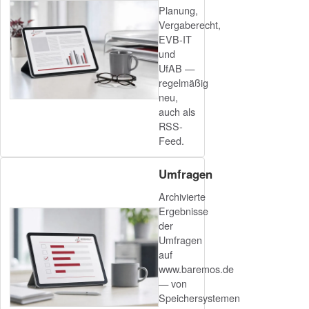
Planung,
Vergaberecht,
EVB-IT
und
UfAB —
regelmäßig
neu,
auch als
RSS-
Feed.
Umfragen
Archivierte
Ergebnisse
der
Umfragen
auf
www.baremos.de
— von
Speichersystemen