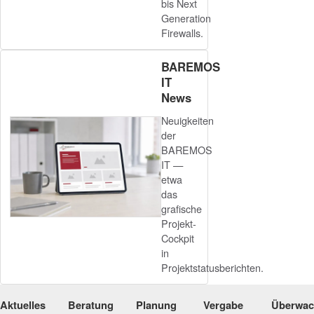
bis Next
Generation
Firewalls.
BAREMOS
IT
News
Neuigkeiten
der
BAREMOS
IT —
etwa
das
grafische
Projekt-
Cockpit
in
Projektstatusberichten.
Aktuelles
Beratung
Planung
Vergabe
Überwa