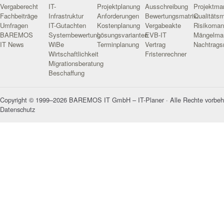
Vergaberecht
IT-
Projektplanung
Ausschreibung
Projektm
Fachbeiträge
Infrastruktur
Anforderungen
Bewertungsmatrix
Qualitäts
Umfragen
IT-Gutachten
Kostenplanung
Vergabeakte
Risikoma
BAREMOS
Systembewertung
Lösungsvarianten
EVB-IT
Mängelma
IT News
WiBe
Terminplanung
Vertrag
Nachtrag
Wirtschaftlichkeit
Fristenrechner
Migrationsberatung
Beschaffung
Copyright © 1999–2026 BAREMOS IT GmbH – IT-Planer · Alle Rechte vorbeh
Datenschutz