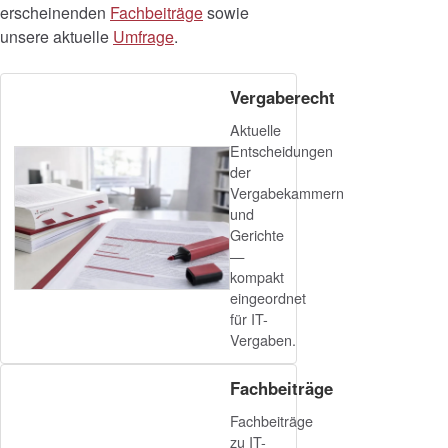
erscheinenden
Fachbeiträge
sowie
unsere aktuelle
Umfrage
.
Vergaberecht
Aktuelle
Entscheidungen
der
Vergabekammern
und
Gerichte
—
kompakt
eingeordnet
für IT-
Vergaben.
Fachbeiträge
Fachbeiträge
zu IT-