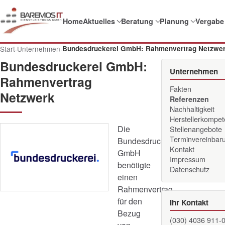
Home
Aktuelles
Beratung
Planung
Vergabe
Start
·
Unternehmen
·
Bundesdruckerei GmbH: Rahmenvertrag Netzwe
Bundesdruckerei GmbH:
Unternehmen
Rahmenvertrag
Fakten
Netzwerk
Referenzen
Nachhaltigkeit
Herstellerkompe
Die
Stellenangebote
Terminvereinbar
Bundesdruckerei
Kontakt
GmbH
Impressum
benötigte
Datenschutz
einen
Rahmenvertrag
für den
Ihr Kontakt
Bezug
(030) 4036 911-