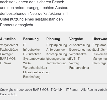
nächsten Jahren den sicheren Betrieb
und den anforderungsgerechten Ausbau
der bestehenden Netzwerkstrukturen mit
Unterstützung eines leistungsfähigen
Partners ermöglicht.
Aktuelles
Beratung
Planung
Vergabe
Überwa
Vergaberecht
IT-
Projektplanung
Ausschreibung
Projektm
Fachbeiträge
Infrastruktur
Anforderungen
Bewertungsmatrix
Qualitäts
Umfragen
IT-Gutachten
Kostenplanung
Vergabeakte
Risikoma
BAREMOS
Systembewertung
Lösungsvarianten
EVB-IT
Mängelma
IT News
WiBe
Terminplanung
Vertrag
Nachtrag
Wirtschaftlichkeit
Fristenrechner
Migrationsberatung
Beschaffung
Copyright © 1999–2026 BAREMOS IT GmbH – IT-Planer · Alle Rechte vorbeh
Datenschutz