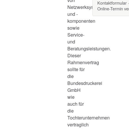
von
Kontaktformular
Netzwerksystemen
Online-Termin v
und -
komponenten
sowie
Service-
und
Beratungsleistungen.
Dieser
Rahmenvertrag
sollte für
die
Bundesdruckerei
GmbH
wie
auch für
die
Tochterunternehmen
vertraglich