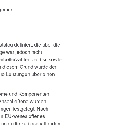
gement
alog definiert, die über die
ge war jedoch nicht
arbeiterzahlen der itsc sowie
us diesem Grund wurde der
ie Leistungen über einen
steme und Komponenten
. Anschließend wurden
gen festgelegt. Nach
in EU-weites offenes
 Losen die zu beschaffenden