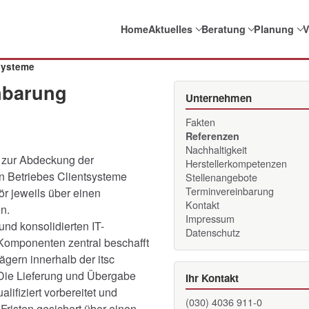
Home
Aktuelles
Beratung
Planung
V
systeme
nbarung
Unternehmen
Fakten
Referenzen
Nachhaltigkeit
 zur Abdeckung der
Herstellerkompetenzen
n Betriebes Clientsysteme
Stellenangebote
Terminvereinbarung
r jeweils über einen
Kontakt
n.
Impressum
und konsolidierten IT-
Datenschutz
T-Komponenten zentral beschafft
ägern innerhalb der itsc
Die Lieferung und Übergabe
Ihr Kontakt
lifiziert vorbereitet und
(030) 4036 911-0
Fristen gesichert über einen