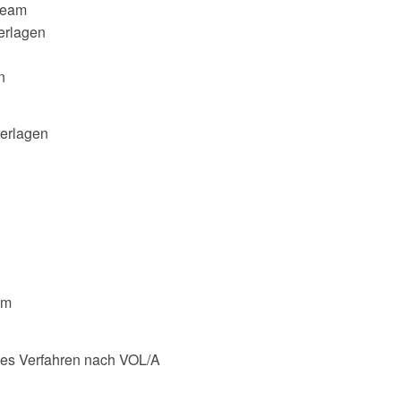
team
erlagen
n
erlagen
em
nes Verfahren nach VOL/A