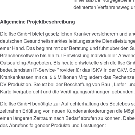
definierten Verfahrensweg u
Allgemeine Projektbeschreibung
Die itsc GmbH bietet gesetzlichen Krankenversicherern und 
deutschen Gesundheitsmarktes leistungsstarke Dienstleistung
einer Hand. Das beginnt mit der Beratung und führt über den S
Branchensoftware bis hin zur Entwicklung individueller Anw
Outsourcing-Angeboten. Bis heute entwickelte sich die itsc G
bedeutendsten IT-Service-Provider für das ISKV in der GKV. S
Krankenkassen mit ca. 5,5 Millionen Mitgliedern das Rechenzen
DV-Produktion. Sie ist bei der Beschaffung von Bau-, Liefer- u
Kartellvergaberecht und die Verdingungsordnungen gebunden.
Die itsc GmbH benötigte zur Aufrechterhaltung des Betriebes so
zeitnahen Erfüllung von neuen Kundenanforderungen die Mögli
einen längeren Zeitraum nach Bedarf abrufen zu können. Dabei
des Abrufens folgender Produkte und Leistungen: