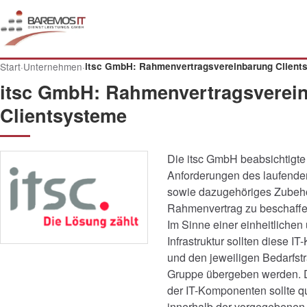
Start
·
Unternehmen
·
itsc GmbH: Rahmenvertragsvereinbarung Client
itsc GmbH: Rahmenvertragsverei
Clientsysteme
Die itsc GmbH beabsichtigte
Anforderungen des laufende
sowie dazugehöriges Zubehö
Rahmenvertrag zu beschaffe
Im Sinne einer einheitlichen 
Infrastruktur sollten diese I
und den jeweiligen Bedarfstr
Gruppe übergeben werden. 
der IT-Komponenten sollte qua
innerhalb der vorgegebenen 